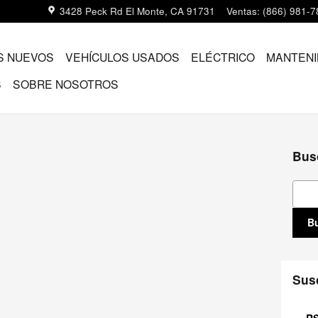
3428 Peck Rd
El Monte
,
CA
91731
Ventas
:
(866) 981-7
S NUEVOS
VEHÍCULOS USADOS
ELÉCTRICO
MANTENI
S
SOBRE NOSOTROS
Bus
Busc
B
Susc
RS