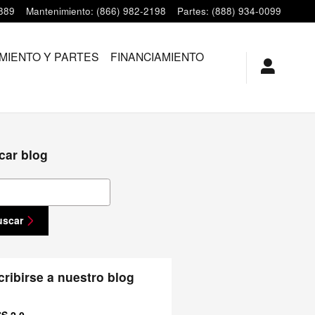
889
Mantenimiento
:
(866) 982-2198
Partes
:
(888) 934-0099
MIENTO Y PARTES
FINANCIAMIENTO
car blog
ar blog
uscar
ribirse a nuestro blog
S 2.0