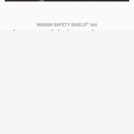
®
NISSAN SAFETY SHIELD
360
La tranquilidad es saber que
tienes respaldo
Frontier te respalda con algunas de las características de
asistencia al conductor y seguridad más avanzadas que
encontrarás en una camioneta de tamaño mediano, completas
con tecnología de vanguardia que te ayuda a evitar accidentes y
[13]
conducir con mayor tranquilidad.
Características como el
Frenado Automático de Emergencia con Detección de Peatones
van más allá para ayudarte a vigilar a otros conductores, así
[12]
como a los peatones que ingresan a la vía.